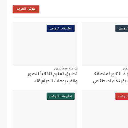
عرض المزيد
للهاتف
تطبيقات للهاتف
هور
منذ بضع شهور
برنامج جروك التابع لمنصة X
تطبيق تعتيم تلقائياً للصور
يق ذكاء اصطناعي
والفيديوهات الحرام 18+
للهاتف
تطبيقات للهاتف