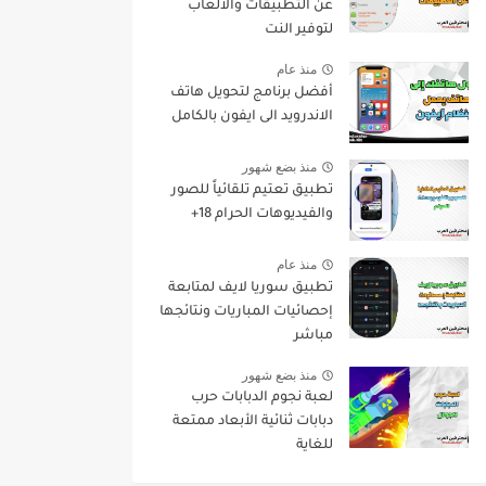
عن التطبيقات والألعاب
لتوفير النت
منذ عام
أفضل برنامج لتحويل هاتف
الاندرويد الى ايفون بالكامل
منذ بضع شهور
تطبيق تعتيم تلقائياً للصور
والفيديوهات الحرام 18+
منذ عام
تطبيق سوريا لايف لمتابعة
إحصائيات المباريات ونتائجها
مباشر
منذ بضع شهور
لعبة نجوم الدبابات حرب
دبابات ثنائية الأبعاد ممتعة
للغاية